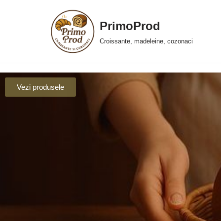
PrimoProd
Skip
to
Croissante, madeleine, cozonaci
content
Vezi produsele